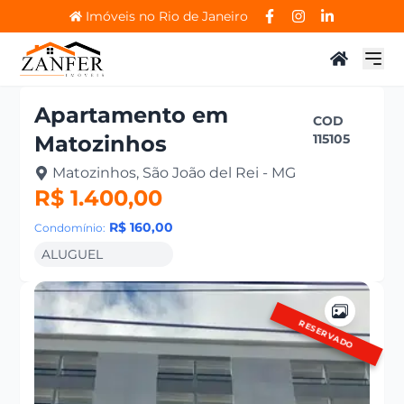
Imóveis no Rio de Janeiro
Apartamento
em
COD
Matozinhos
115105
Matozinhos, São João del Rei - MG
R$ 1.400,00
R$ 160,00
Condomínio:
ALUGUEL
RESERVADO