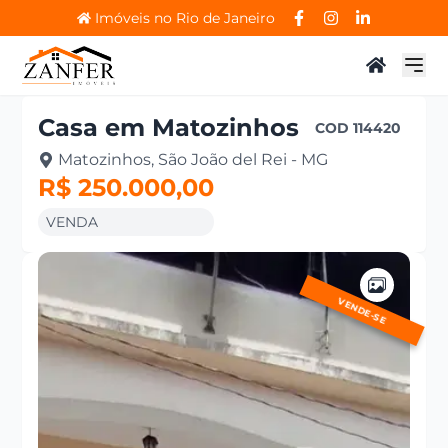
Imóveis no Rio de Janeiro
Casa
em
Matozinhos
COD
114420
Matozinhos, São João del Rei - MG
R$ 250.000,00
VENDA
VENDE-SE