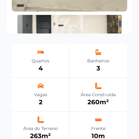
Quartos
Banheiros
4
3
Vagas
Área Construída
2
260
m²
Área do Terreno
Frente
263
m²
10
m