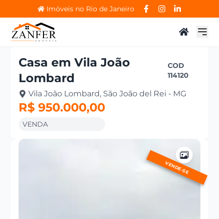
Imóveis no Rio de Janeiro
Casa
em
Vila João
COD
Lombard
114120
Vila João Lombard, São João del Rei - MG
R$ 950.000,00
VENDA
VENDE-SE