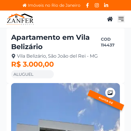
Imóveis no Rio de Janeiro
Apartamento
em
Vila
COD
Belizário
114437
Vila Belizário, São João del Rei - MG
R$ 3.000,00
ALUGUEL
ALUGA-SE