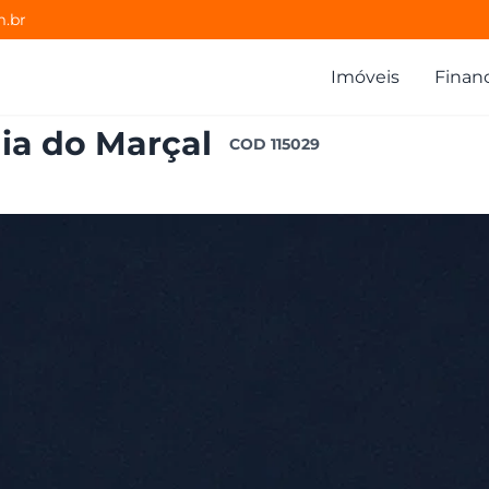
m.br
Imóveis
Finan
ia do Marçal
COD
115029