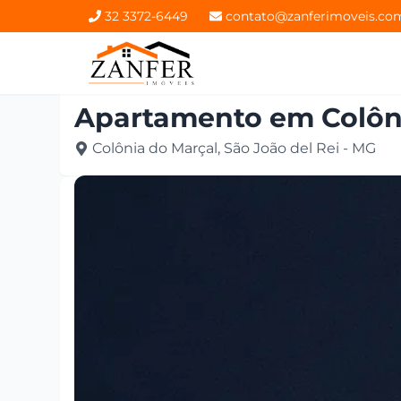
32 3372-6449
contato@zanferimoveis.co
Apartamento
em
Colôn
Colônia do Marçal, São João del Rei - MG