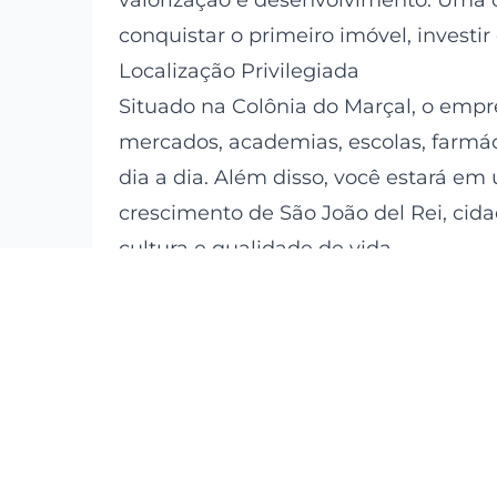
valorização e desenvolvimento. Uma 
conquistar o primeiro imóvel, investi
Localização Privilegiada
Situado na Colônia do Marçal, o empr
mercados, academias, escolas, farmáci
dia a dia. Além disso, você estará e
crescimento de São João del Rei, cida
cultura e qualidade de vida.
Opções de Unidades
Apartamentos sem Suíte
Área privativa de aproximadamente 
2 quartos
1 banheiro social
Sala integrada