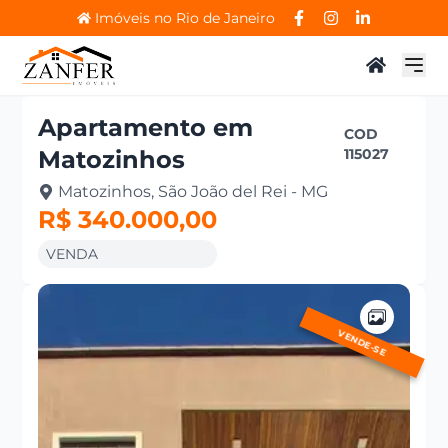
Imóveis no Rio de Janeiro
Apartamento
em
COD
Matozinhos
115027
Matozinhos, São João del Rei - MG
R$ 340.000,00
VENDA
VENDE-SE