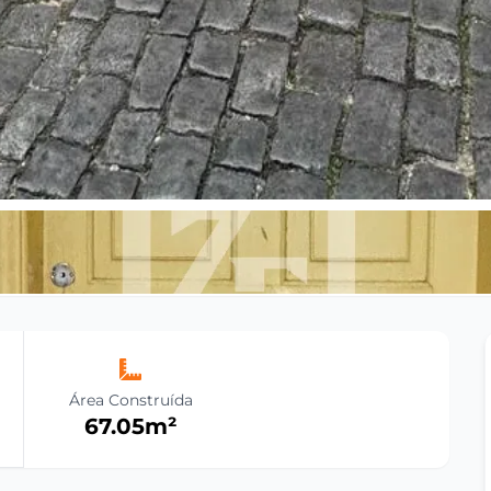
Área Construída
67.05
m²