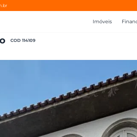
m.br
Imóveis
Finan
ro
COD
114109