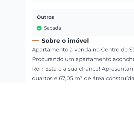
Outros
Sacada
Sobre o imóvel
Apartamento à venda no Centro de São
Procurando um apartamento aconcheg
Rei? Esta é a sua chance! Apresenta
quartos e 67,05 m² de área construída
do Pipocão.
Características do imóvel:
3 Quartos
1 Banheiro
Cozinha