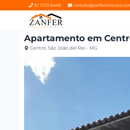
32 3372-6449
contato@zanferimoveis.co
Apartamento
em
Cent
Centro, São João del Rei - MG