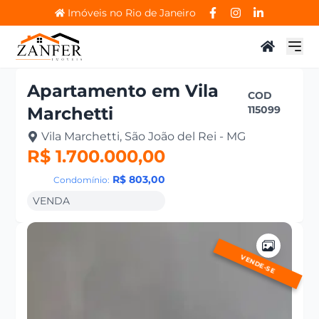
Imóveis no Rio de Janeiro
Apartamento
em
Vila
COD
Marchetti
115099
Vila Marchetti, São João del Rei - MG
R$ 1.700.000,00
R$ 803,00
Condomínio:
VENDA
VENDE-SE