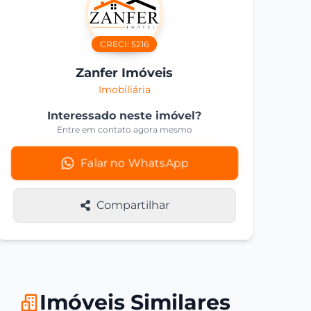
CRECI:
5216
Zanfer Imóveis
Imobiliária
Interessado neste imóvel?
Entre em contato agora mesmo
Falar no WhatsApp
Compartilhar
Imóveis Similares