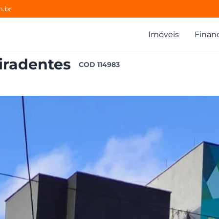
m.br
Imóveis
Finan
Tiradentes
COD
114983