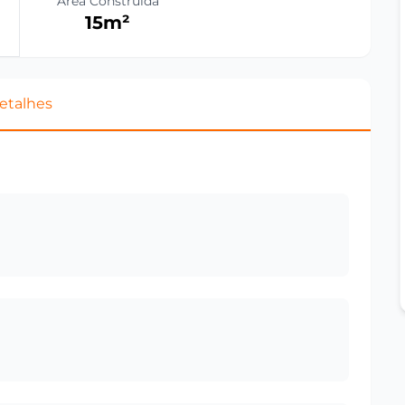
Área Construída
15
m²
etalhes