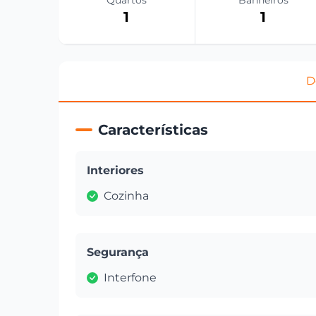
Quartos
Banheiros
1
1
D
Características
Interiores
Cozinha
Segurança
Interfone