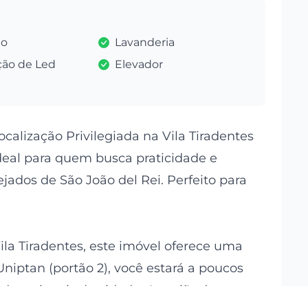
do
Lavanderia
ção de Led
Elevador
lização Privilegiada na Vila Tiradentes
deal para quem busca praticidade e
ados de São João del Rei. Perfeito para
ila Tiradentes, este imóvel oferece uma
Uniptan (portão 2), você estará a poucos
educacionais da cidade. A região é