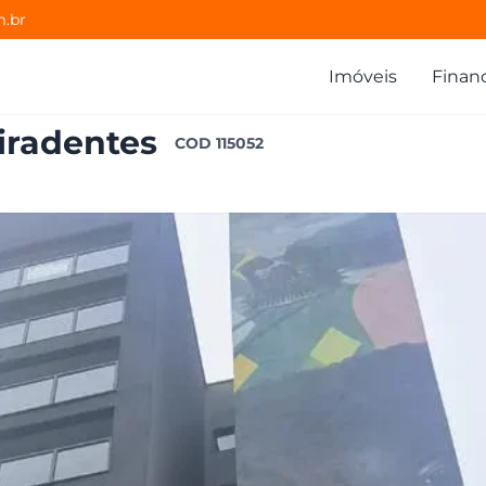
m.br
Imóveis
Finan
Tiradentes
COD
115052