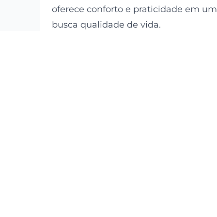
oferece conforto e praticidade em uma
busca qualidade de vida.
Localização Privilegiada na Vila Tira
infraestrutura completa, próximo a co
Acesso fácil às principais vias da cidad
Desfrute da tranquilidade e segurança
Características do Imóvel:1 Quarto:
E
1 Banheiro:
Funcional e moderno.
Cozinha:
Prática para o preparo de su
Lavanderia:
Espaço dedicado para sua
Mobiliado:
Oportunidade de entrar e
Elevador:
Conforto e acessibilidade pa