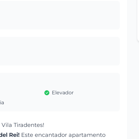
Elevador
ia
ila Tiradentes!
el Rei!
Este encantador apartamento