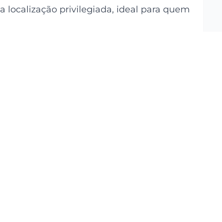
 localização privilegiada, ideal para quem
dentes:
Viva em um bairro com
mércios, serviços e opções de lazer.
e, facilitando o seu dia a dia.
 que a região oferece.
spaço bem distribuído e aconchegante.
as refeições.
s tarefas domésticas.
 morar sem preocupações.
ra seu dia a dia.