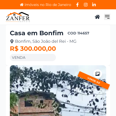
Imóveis no Rio de Janeiro
Casa
em
Bonfim
COD
114657
Bonfim, São João del Rei - MG
R$ 300.000,00
VENDA
VENDE-SE