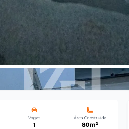
Vagas
Área Construída
1
80
m²