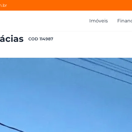
m.br
Imóveis
Finan
ácias
COD
114987