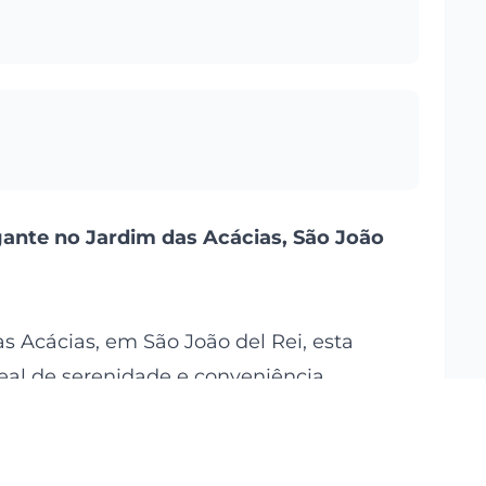
ante no Jardim das Acácias, São João
s Acácias, em São João del Rei, esta
eal de serenidade e conveniência.
consolidado, com fácil acesso à
io histórico e cultural da cidade. O bairro
otidiano mais tranquilo para toda a