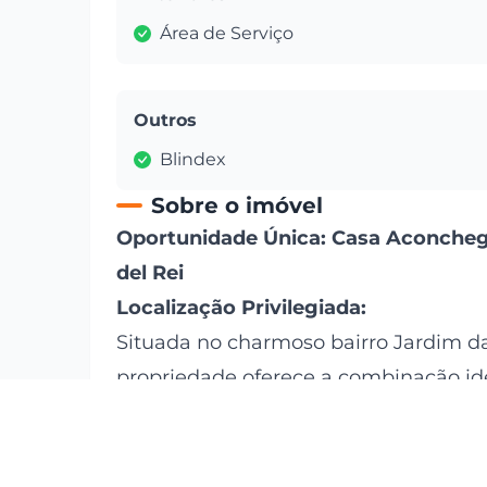
Área de Serviço
Outros
Blindex
Sobre o imóvel
Oportunidade Única: Casa Aconcheg
del Rei
Localização Privilegiada:
Situada no charmoso bairro Jardim da
propriedade oferece a combinação id
Desfrute de um ambiente residencial 
infraestrutura local e ao rico patrimôn
proporciona qualidade de vida e um c