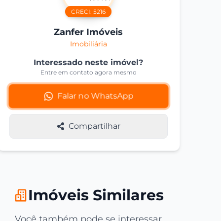
CRECI:
5216
Zanfer Imóveis
Imobiliária
Interessado neste imóvel?
Entre em contato agora mesmo
Falar no WhatsApp
Compartilhar
Imóveis Similares
Você também pode se interessar