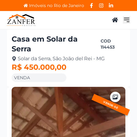
Imóveis no Rio de Janeiro
Casa
em
Solar da
COD
Serra
114453
Solar da Serra, São João del Rei - MG
R$ 450.000,00
VENDA
VENDE-SE