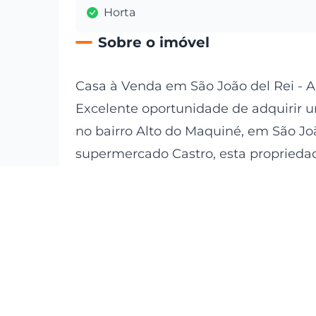
Horta
Sobre o imóvel
Casa à Venda em São João del Rei - 
Excelente oportunidade de adquirir 
no bairro Alto do Maquiné, em São Joã
supermercado Castro, esta propriedad
e sua família.
Detalhes do Imóvel:
Tipo:
Casa
Quartos:
3
Banheiros:
1
Valor:
R$ 350.000,00
Atributos:
Horta, Sala, Cozinha.