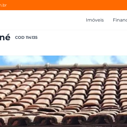
m.br
Imóveis
Finan
iné
COD
114135