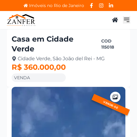
Imóveis no Rio de Janeiro
Casa
em
Cidade
COD
Verde
115018
Cidade Verde, São João del Rei - MG
R$ 360.000,00
VENDA
VENDE-SE