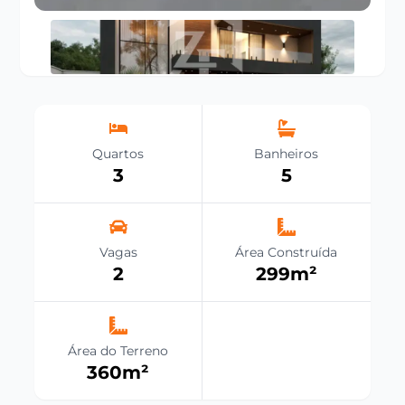
Quartos
Banheiros
3
5
Vagas
Área Construída
2
299
m²
Área do Terreno
360
m²