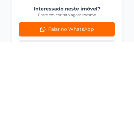
Interessado neste imóvel?
Entre em contato agora mesmo
Falar no WhatsApp
Compartilhar
Imóveis Similares
Você também pode se interessar por
estas opções