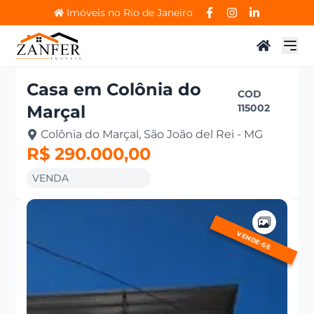
Imóveis no Rio de Janeiro
Casa
em
Colônia do
COD
Marçal
115002
Colônia do Marçal, São João del Rei - MG
R$ 290.000,00
VENDA
VENDE-SE