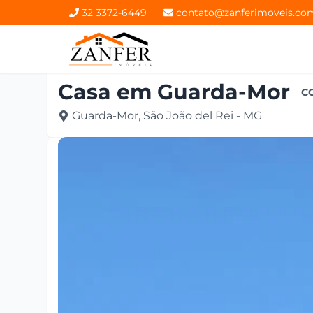
32 3372-6449
contato@zanferimoveis.co
Casa
em
Guarda-Mor
C
Guarda-Mor, São João del Rei - MG