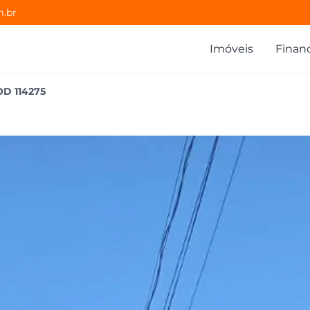
m.br
Imóveis
Finan
OD
114275