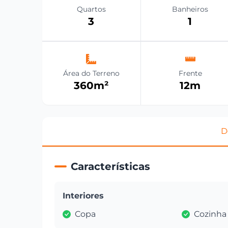
Quartos
Banheiros
3
1
Área do Terreno
Frente
360
m²
12
m
D
Características
Interiores
Copa
Cozinha