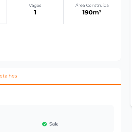
Vagas
Área Construída
1
190
m²
etalhes
Sala