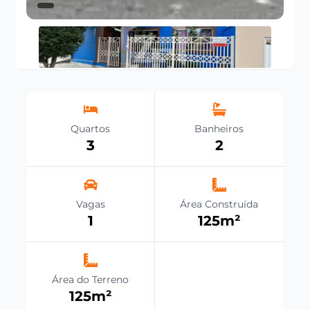
Quartos
Banheiros
3
2
Vagas
Área Construída
1
125
m²
Área do Terreno
125
m²