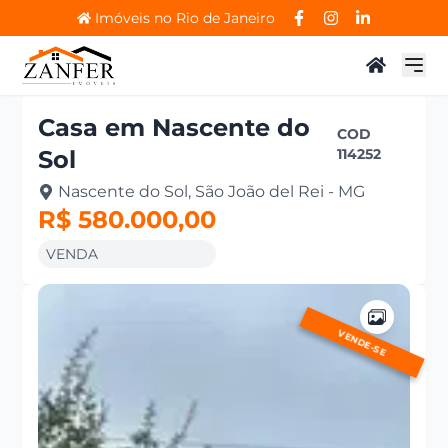
Imóveis no Rio de Janeiro
Casa
em
Nascente do
COD
Sol
114252
Nascente do Sol, São João del Rei - MG
R$ 580.000,00
VENDA
VENDE-SE