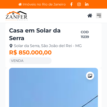
Imóveis no Rio de Janeiro
Casa
em
Solar da
COD
Serra
11239
Solar da Serra, São João del Rei - MG
R$ 850.000,00
VENDA