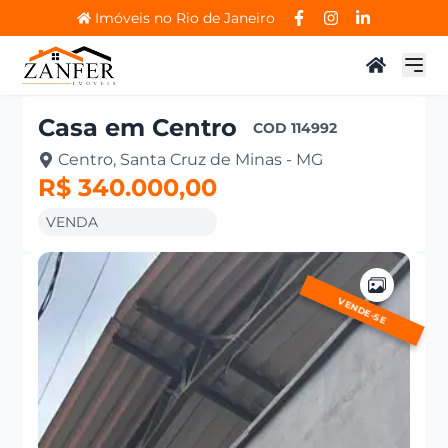
Imóveis no Rio de Janeiro
Casa
em
Centro
COD
114992
Centro, Santa Cruz de Minas - MG
R$ 340.000,00
VENDA
VENDE-SE