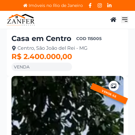
Imóveis no Rio de Janeiro
Casa
em
Centro
COD
115005
Centro, São João del Rei - MG
R$ 2.400.000,00
VENDA
VENDE-SE