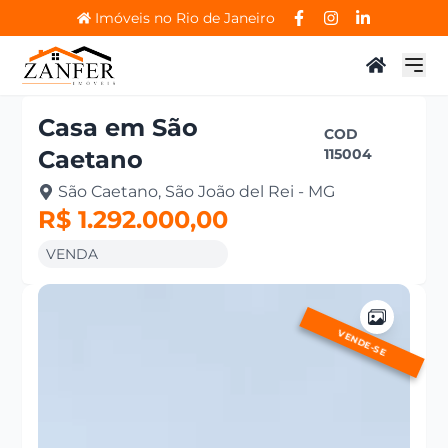
Imóveis no Rio de Janeiro
Casa
em
São
COD
Caetano
115004
São Caetano, São João del Rei - MG
R$ 1.292.000,00
VENDA
VENDE-SE