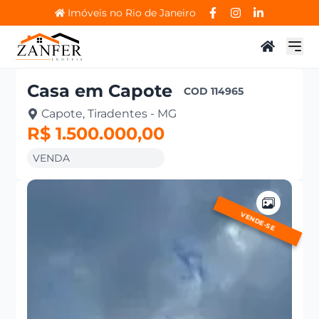
Imóveis no Rio de Janeiro
Casa
em
Capote
COD
114965
Capote, Tiradentes - MG
R$ 1.500.000,00
VENDA
VENDE-SE