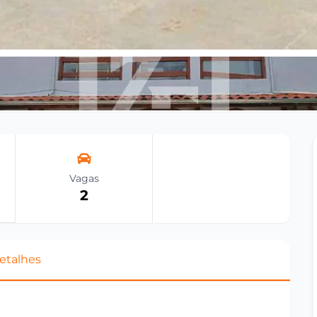
Vagas
2
etalhes