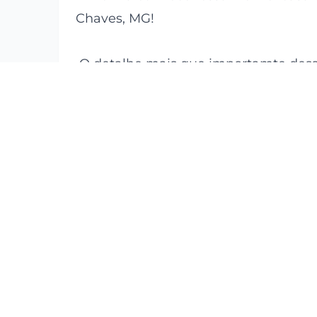
Chaves, MG!
O detalhe mais que importamte des
CASAS com entrada independente .
Com uma área gourmet espaçosa, ban
cozinha completa, jardim exuberante, 
varanda aconchegante, este imóvel é 
Com 8 quartos, 6 banheiros, 3 suítes 
para quem busca conforto, sofisticaçã
Localizada no Centro da cidade, esta
800.000,00.