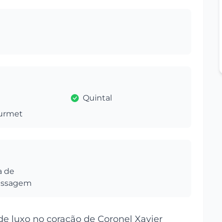
Quintal
urmet
a de
assagem
de luxo no coração de Coronel Xavier