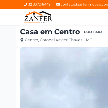
32 3372-6449
contato@zanferimoveis.co
Casa
em
Centro
COD
11403
Centro, Coronel Xavier Chaves - MG