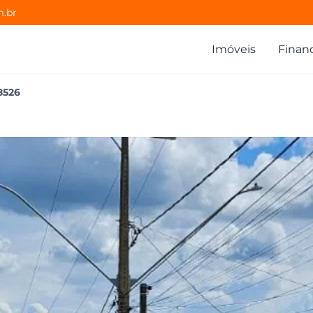
m.br
Imóveis
Finan
8526