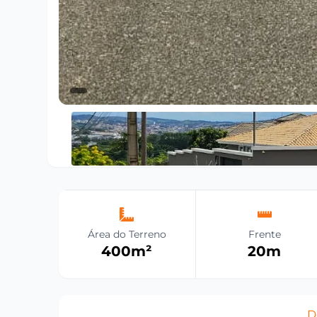
Área do Terreno
Frente
400
m²
20
m
D