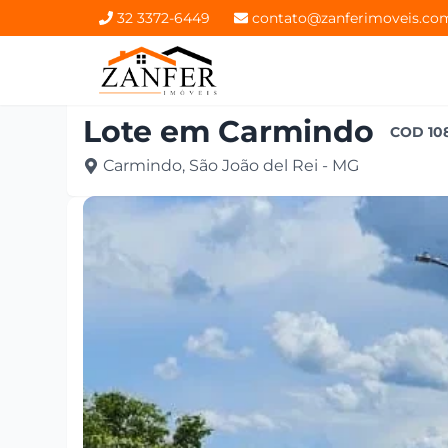
32 3372-6449
contato@zanferimoveis.co
Lote
em
Carmindo
COD
10
Carmindo, São João del Rei - MG