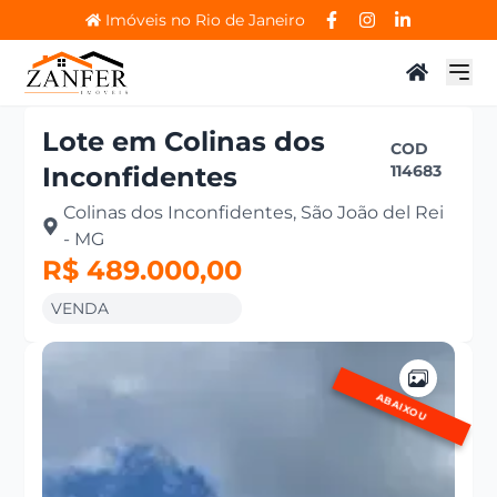
Imóveis no Rio de Janeiro
Lote
em
Colinas dos
COD
Inconfidentes
114683
Colinas dos Inconfidentes, São João del Rei
- MG
R$ 489.000,00
VENDA
ABAIXOU