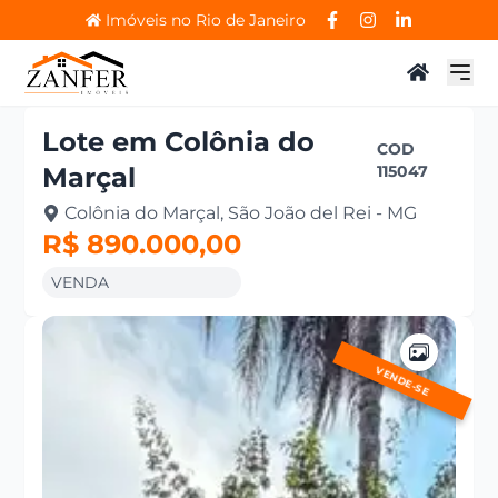
Imóveis no Rio de Janeiro
Lote
em
Colônia do
COD
Marçal
115047
Colônia do Marçal, São João del Rei - MG
R$ 890.000,00
VENDA
VENDE-SE