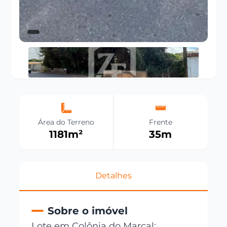
Área do Terreno
Frente
1181
m²
35
m
Detalhes
Sobre o imóvel
Lote em Colônia do Marçal: