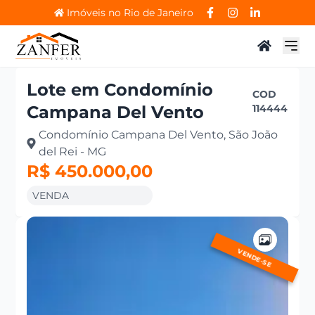
Imóveis no Rio de Janeiro
Lote
em
Condomínio
COD
Campana Del Vento
114444
Condomínio Campana Del Vento, São João
del Rei - MG
R$ 450.000,00
VENDA
VENDE-SE