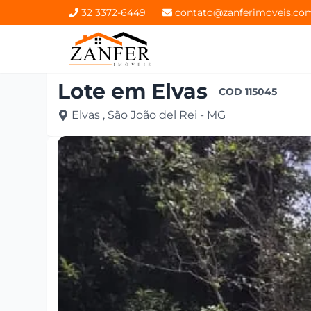
32 3372-6449
contato@zanferimoveis.co
Lote
em
Elvas
COD
115045
Elvas , São João del Rei - MG