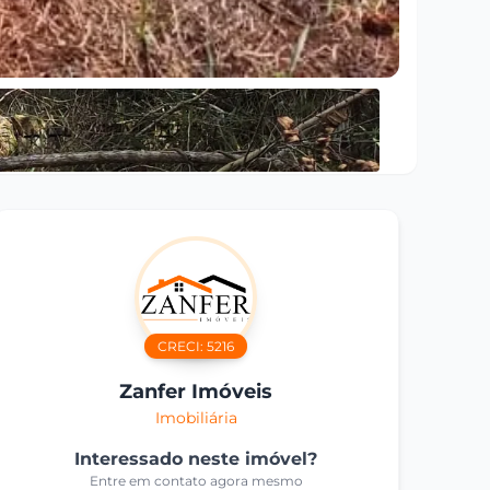
CRECI:
5216
Zanfer Imóveis
Imobiliária
Interessado neste imóvel?
Entre em contato agora mesmo