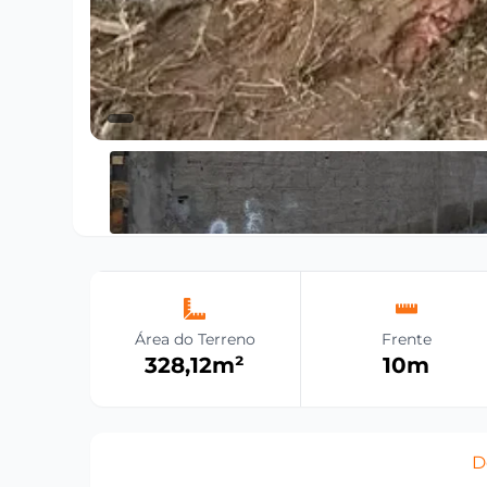
Área do Terreno
Frente
328,12
m²
10
m
D