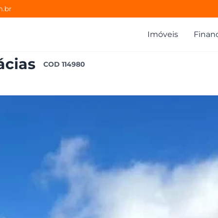
m.br
Imóveis
Finan
ácias
COD
114980