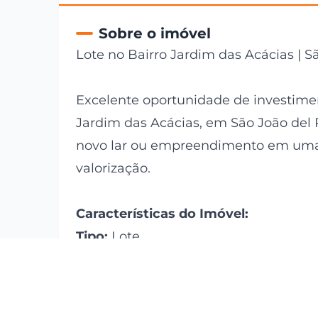
Sobre o imóvel
Lote no Bairro Jardim das Acácias | S
Excelente oportunidade de investimen
Jardim das Acácias, em São João del R
novo lar ou empreendimento em uma 
valorização.
Características do Imóvel:
Tipo:
Lote
Modalidade:
Venda
Área do Terreno:
328,12 m²
Valor:
R$ 150.000,00