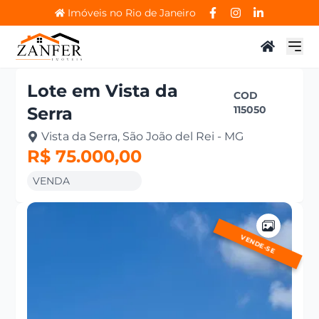
Imóveis no Rio de Janeiro
Lote
em
Vista da
COD
Serra
115050
Vista da Serra, São João del Rei - MG
R$ 75.000,00
VENDA
VENDE-SE