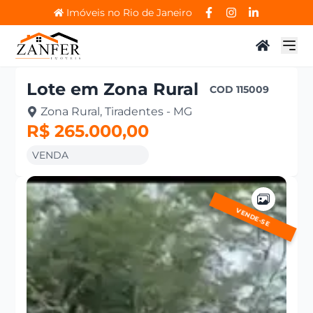
Imóveis no Rio de Janeiro
Lote
em
Zona Rural
COD
115009
Zona Rural, Tiradentes - MG
R$ 265.000,00
VENDA
VENDE-SE