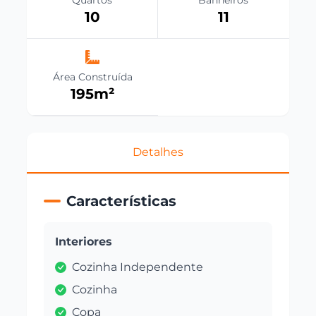
Quartos
Banheiros
10
11
Área Construída
195
m²
Detalhes
Características
Interiores
Cozinha Independente
Cozinha
Copa