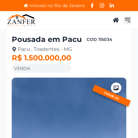
Imóveis no Rio de Janeiro
Pousada
em
Pacu
COD
115034
Pacu , Tiradentes - MG
R$ 1.500.000,00
VENDA
VENDE-SE