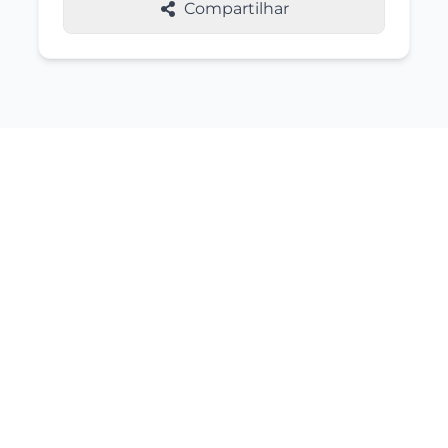
Compartilhar
Imóveis Similares
Você também pode se interessar por
estas opções