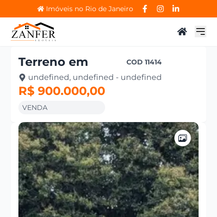
Imóveis no Rio de Janeiro
Terreno
em
COD
11414
undefined, undefined - undefined
R$ 900.000,00
VENDA