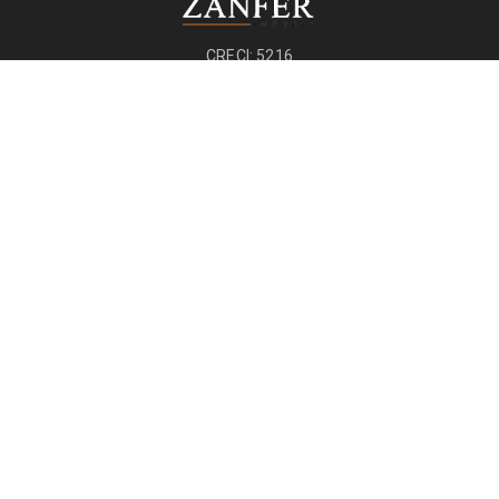
CRECI: 5216
Páginas
Início
Imóveis
Contato
Termos de Uso
Políticas de Privacidade
Imóveis
Comprar
Alugar
Anunciar